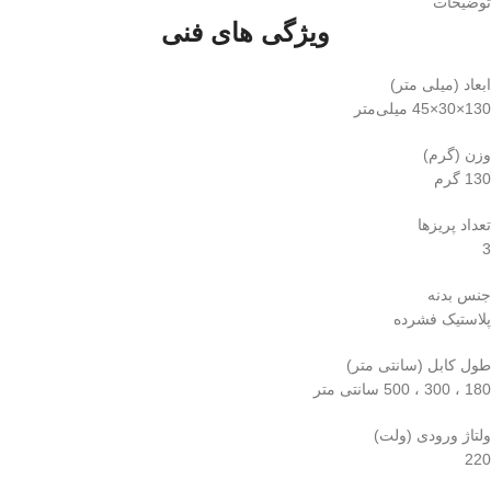
توضیحات
ویژگی های فنی
ابعاد (میلی متر)
130×30×45 میلی‌متر
وزن (گرم)
130 گرم
تعداد پریزها
3
جنس بدنه
پلاستیک فشرده
طول کابل (سانتی متر)
180 ، 300 ، 500 سانتی متر
ولتاژ ورودی (ولت)
220