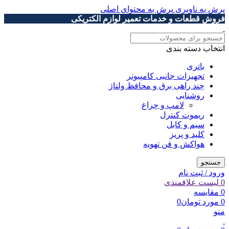
پرش به ناوبری
پرش به محتوای اصلی
فروش قطعات و خدمات تعمیر لوازم الکتریکی
انتخاب دسته بندی
باتری
تجهیزات جانبی کامپیوتر
چند راهی برق و محافظ ولتاژ
روشنایی
لامپ و چراغ
ریموت کنترل
سیم و کابل
کلید و پریز
هواکش و فن تهویه
جستجو
ورود / ثبت نام
0
لیست علاقمندی
0
مقایسه
0
مورد
تومان
0
منو