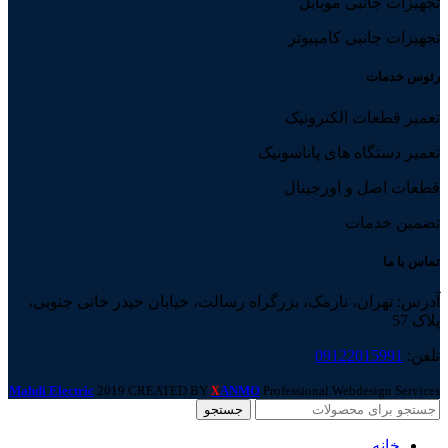
تجهیزات جانبی موبایل
تجهیزات جانبی کامپیوتر
رئوس خدمات
تعمیر قطعات الکترونیک
تعمیر دستگاه های پاناسونیک
قطعات اصل و اورجینال
تضمین خدمات
تماس با ما
آدرس: تهران، نارمک، بزرگراه رسالت، خیابان حیدر خانی جنوبی،
پلاک 57
تلفن:
09122015991
Mahdi Electric
2019 CREATED BY
ANMO
Professional Webdesign Services
X
جستجو
خانه